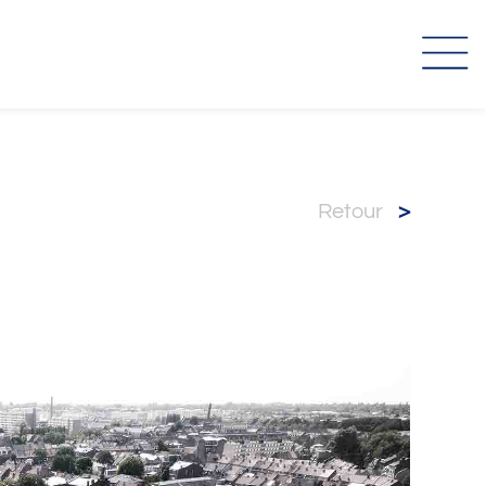
retour
>