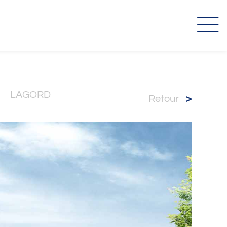
LAGORD
retour
>