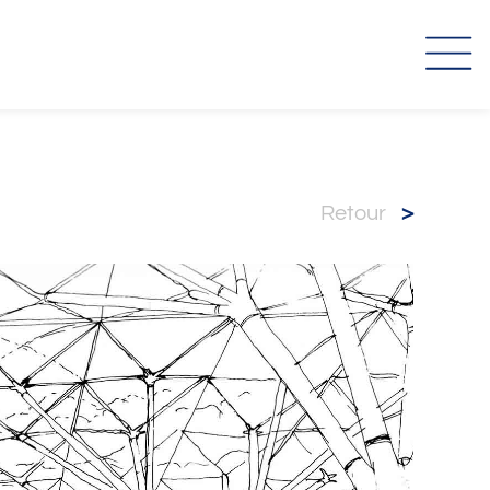
retour
>