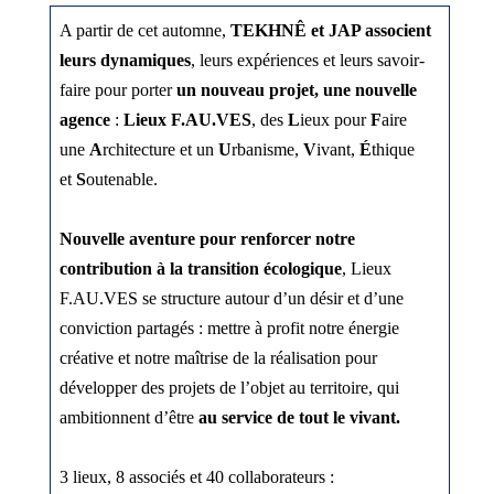
A partir de cet automne,
TEKHNÊ et JAP associent
leurs dynamiques
, leurs expériences et leurs savoir-
faire pour porter
un nouveau projet, une nouvelle
agence
:
Lieux F.AU.VES
, des
L
ieux pour
F
aire
une
A
rchitecture et un
U
rbanisme,
V
ivant,
É
thique
et
S
outenable.
Nouvelle aventure pour renforcer notre
contribution à la transition écologique
, Lieux
F.AU.VES se structure autour d’un désir et d’une
conviction partagés : mettre à profit notre énergie
créative et notre maîtrise de la réalisation pour
développer des projets de l’objet au territoire, qui
ambitionnent d’être
au service
de tout le vivant.
3 lieux, 8 associés et 40 collaborateurs :