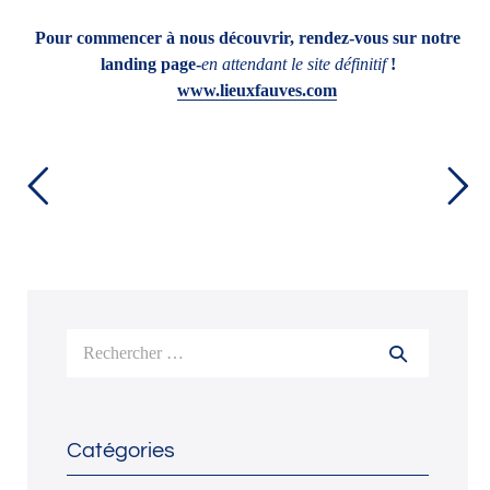
Pour commencer à nous découvrir, rendez-vous sur notre
landing page-
en attendant le site définitif
!
www.lieuxfauves.com
Navigation
←
Article
d’article
Article
suivant
précéde
→
nt
Recherche
pour :
Catégories